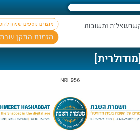
מוצרים נוספים שניתן להו
קשר
שאלות ותשובות
הזמנת התקן שבת
ודולרית]
NRI-956