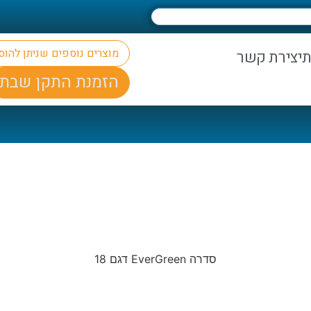
מוצרים נוספים שניתן להו
ת
יצירת קשר
הזמנת התקן שבת
סדרה EverGreen דגם 18