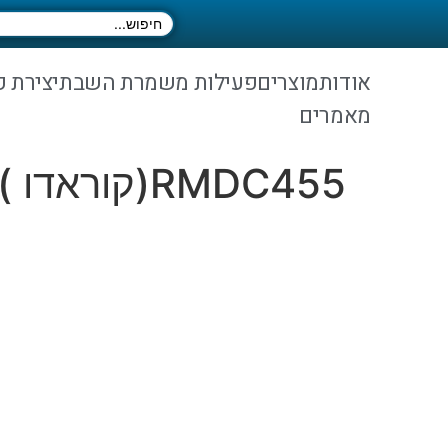
אודות
מוצרים
פעילות משמרת השבת
יצירת 
מאמרים
RMDC455(קוראדו )