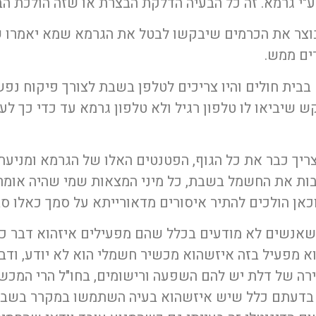
"י גרמא. זה כל הבעיה הדלקת הבצרת או שזה הולכת ה
בוצר את הכרמים שיבקשו לבטל את הגרמא שמא יאמרו ש
ים ממש.
בבית חולים והיו צריכים לטלפן בשבת לצורך פיקוח נפש
יקש שיביאו לו טלפון רגיל ולא טלפון גרמא עד כדי כך 
צריך כבר את כל הגוף, הפטנטים האלו של הגרמא ומניע
ות את החשמל בשבת, כל מיני המצאות שמי שהיה אומר כ
כאן הולכים להתיר איסורים מדאורייתא על סמך כאלו סב
אנשים לא מודעים בכלל שהם מפעילים איזהוא דבר כמו
 מפעיל בזה איזשהוא מכשיר חשמלי הוא לא יודע, ודב
רה של דלת יש להם השפעה ורישומים, בחו"ל הרי המכשי
 בדעתם כלל שיש איזשהוא בעיה השתמשו במקרר בשבת