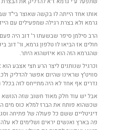
שתפעל ע"י גרמא ז"א להדליק את הבצרת ע
אותו אחד הייתה לו בקשה שאוצר בי"ד ש
גרמא ולא בצרת רגילה שמפעילים עם הייד
הרב סילמן סיפר שבשעתו ר' דוב היה פעם 
חולים אז הביאו לו טלפון גרמא, ור' דוב ב
שהגרמא הזה הוא איזשהוא היתר.
וכרגיל שנותנים ליצר הרע חצי אצבע הוא 
סוויט'ץ שראינו שהיום אפשר להדליק ולכב
נדרים אף אחד לא היה מתייחס לזה בכלל ו
אבל יש עוד חלק מאוד חשוב שזה הנושא ש
שכשהוא פותח את הברז למלא כוס מים הוא
דיגיטליים ששם כל פעולה של פתיחה וסגי
פה בארץ ואנשים יראים ושלימים לא עלה