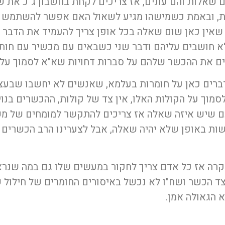
 שאלות והם עונים, אז צריכים לקחת בחשבון ג"כ את 
בת, ובאמת כשמישהו מגיע לשאול האם אפשר להשתמש 
שאין כאן שום שאלה בכל אופן צריך להעמיד את הדבר ב
א חושבים עליהם ודבר שני כשבאים עם מכשיר עם חות
ים את ההכשר שלהם על סברות דחויות שא"א לסמוך עלי
מדברים כאן על חומרות בעלמא, שאנשים לא יחשבו שבע
לסמוך על הקולות האלו, אין צד של קולות, ההכשרים בנ
ם שיש איזה שאלה אז צריכים להתקשר למומחים של מ
ות באופן שלא יהיה שאלה, אבל לצערינו הרב הכשרים
נחקרה אז כל אדם צריך לחקור במעשים שלו גם במה שנ
ד הכשר ושח"ו לא נכשל באיסורים החומרים של חילול 
הגאולה אמן.