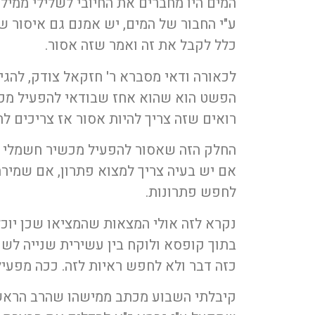
המים היו מחברים את החיובי לשלילי ממילא
ע"י החבור של המים, יש אמנם גם איסור של
כלל לקבל את זה ואמר שזה אסור.
לכאורה ודאי מסברא ר' חזקאל צודק, להגי
הפשט הוא שהוא אחז שבודאי להפעיל מכשי
רואים שזה צריך להיות אסור אז צריכים ל
החלק הזה שאסור להפעיל מכשיר חשמלי בש
אם יש בעיה צריך למצוא פתרון, אם שמירת
לחפש פתרונות.
נקרא לזה אולי המצאות שהמציאו שכן יו
בתוך קופסא ולוקח בין עשירית שנייה לש
כזה דבר ולא לחפש ראיות לזה. ככה מפעיל
קיבלתי השבוע מכתב ממישהו שהרב הראשי