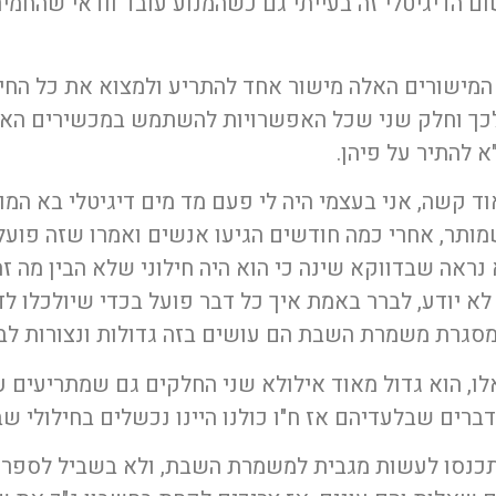
 הדיגיטלי זה בעייתי גם כשהמנוע עובד וודאי שהחמיר
ישורים האלה מישור אחד להתריע ולמצוא את כל החיד
לכך וחלק שני שכל האפשרויות להשתמש במכשירים האל
א להתיר על פיהן.
 קשה, אני בעצמי היה לי פעם מד מים דיגיטלי בא המומ
מותר, אחרי כמה חודשים הגיעו אנשים ואמרו שזה פועל
א נראה שבדווקא שינה כי הוא היה חילוני שלא הבין מה 
 לא יודע, לברר באמת איך כל דבר פועל בכדי שיולכלו ל
גרת משמרת השבת הם עושים בזה גדולות ונצורות לברר
, הוא גדול מאוד אילולא שני החלקים גם שמתריעים על
ברים שבלעדיהם אז ח"ו כולנו היינו נכשלים בחילולי ש
תכנסו לעשות מגבית למשמרת השבת, ולא בשביל לספר סי